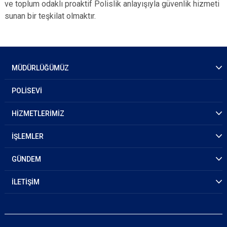
ve toplum odaklı proaktif Polislik anlayışıyla güvenlik hizmeti
sunan bir teşkilat olmaktır.
MÜDÜRLÜĞÜMÜZ
POLİSEVİ
HİZMETLERİMİZ
İŞLEMLER
GÜNDEM
İLETİŞİM