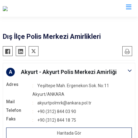
İl Emniyet Müdürlükleri
Dış İlçe Polis Merkezi Amirlikleri
Akyurt - Akyurt Polis Merkezi Amirliği
A
Adres
Yeşiltepe Mah. Ergenekon Sok. No:11
Akyurt/ANKARA
Mail
akyurtpolmrk@ankara.pol.tr
Telefon
+90 (312) 844 03 90
Faks
+90 (312) 844 18 75
Haritada Gör